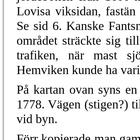
Lovisa viksidan, fastän
Se sid 6. Kanske Fantsn
området sträckte sig til
trafiken, när mast s
Hemviken kunde ha varit
På kartan ovan syns en 
1778. Vägen (stigen?) ti
vid byn.
Förr kopierade man gaml